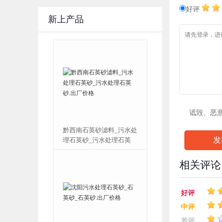
好评
新上产品
诋毁、恶
砂滤料_污水处
库尔勒污水处理石英砂_石
发
污水处理石英
英砂_污水处理石英砂.价
格
格
相关评论
好评
中评
差评