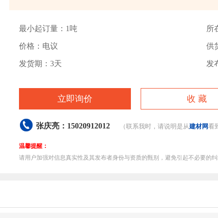
最小起订量：1吨
所
价格：电议
供货
发货期：3天
发布
立即询价
收 藏

张庆亮：15020912012
（联系我时，请说明是从
建材网
看
温馨提醒：
请用户加强对信息真实性及其发布者身份与资质的甄别，避免引起不必要的