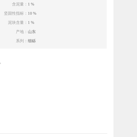
含泥量：
1 %
坚固性指标：
10 %
泥块含量：
1 %
产地：
山东
系列：
细砾
。