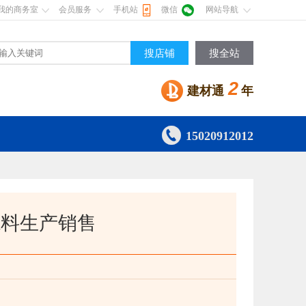
我的商务室
会员服务
手机站
微信
网站导航
搜店铺
搜全站
2
建材通
年

15020912012
滤料生产销售