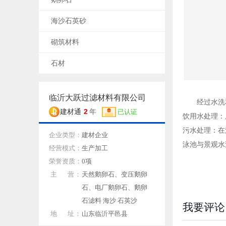
海沙石英砂
砌筑材料
石材
临沂大跃过滤材料有限公司
经过水洗
2
建材通
年
已认证
饮用水处理：
污水处理：在
企业类型：
建材企业
泳池与景观水
经营模式：
生产加工
荣誉资质：
0项
主 营：
天然鹅卵石、变压鹅卵
石、电厂鹅卵石、鹅卵
石滤料 海沙 石英沙
我要评论
地 址：
山东临沂平邑县