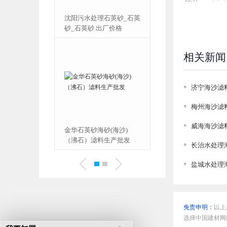
理石英砂_石英
铁岭水处理石英砂_石英砂
.出厂价格
滤料_水处理石英砂.生产
基地
相关新闻
济宁海沙滤
梅州海沙滤
威海海沙滤
海砂(海沙)
昭通水处理石英砂_石英砂
滤料生产批发
滤料_污水处理石英砂.厂
长治水处理
家
盐城水处理
免责申明：
以上
选择中国建材网