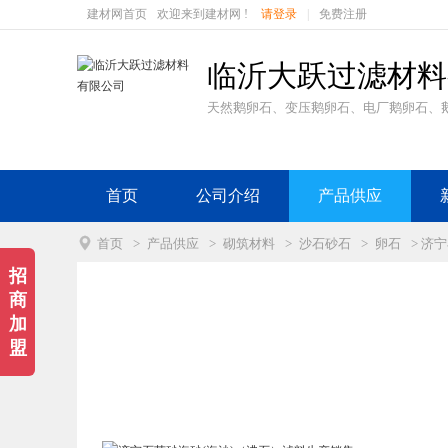
建材网首页
欢迎来到建材网 !
请登录
|
免费注册
临沂大跃过滤材料
天然鹅卵石、变压鹅卵石、电厂鹅卵石、鹅
首页
公司介绍
产品供应

首页
>
产品供应
>
砌筑材料
>
沙石砂石
>
卵石
> 济
招
商
加
盟