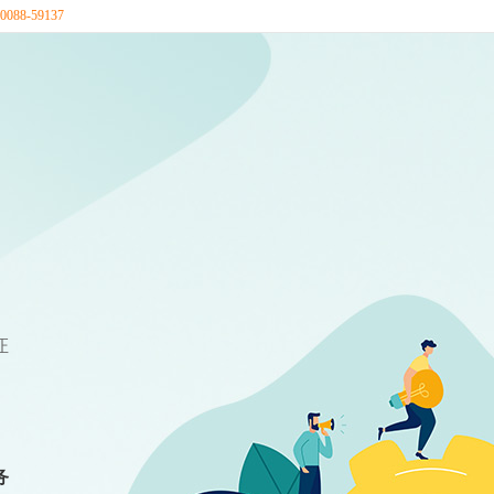
88-59137
证
务