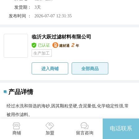
发货期：
3天
发布时间 ：
2026-07-07 12:31:35
临沂大跃过滤材料有限公司
2
已认证
建材通
年
生产加工
进入商铺
全部商品
产品详情
经过水洗和筛选的海砂,因其颗粒坚硬,含泥量低,化学稳定性强,常
被用作滤料。
饮用水处理：用于去除水中的悬浮物,泥沙和有机杂质。
电话联系
污水处理：在污水处理厂的生物滤池中,用于固液分离。
商铺
加盟
留言咨询