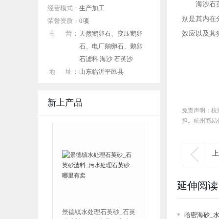
海沙石
经营模式：
生产加工
别是其内在
荣誉资质：
0项
主 营：
天然鹅卵石、变压鹅卵
效应以及其
石、电厂鹅卵石、鹅卵
石滤料 海沙 石英沙
地 址：
山东临沂平邑县
新上产品
免责声明：杭
担。杭州商易

上
延伸阅读
景德镇水处理石英砂_石英
密云污水处理石英砂_
哈密海砂_