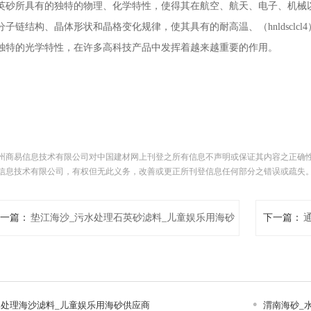
英砂所具有的独特的物理、化学特性，使得其在航空、航天、电子、机械以
分子链结构、晶体形状和晶格变化规律，使其具有的耐高温、（hnldsclc
独特的光学特性，在许多高科技产品中发挥着越来越重要的作用。
州商易信息技术有限公司对中国建材网上刊登之所有信息不声明或保证其内容之正确
信息技术有限公司，有权但无此义务，改善或更正所刊登信息任何部分之错误或疏失
一篇：
垫江海沙_污水处理石英砂滤料_儿童娱乐用海砂
下一篇：
供应商
石英
水处理海沙滤料_儿童娱乐用海砂供应商
渭南海砂_