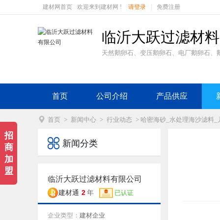
建材网首页
欢迎来到建材网 !
请登录
|
免费注册
临沂大跃过滤材料
天然鹅卵石、变压鹅卵石、电厂鹅卵石、鹅
首页
公司介绍
产品供应

首页
>
新闻中心
>
行业动态
> 哈密海砂_水处理海沙滤料
招

新闻分类
商
加
盟
临沂大跃过滤材料有限公司
2
建材通
年
已认证
企业类型：
建材企业