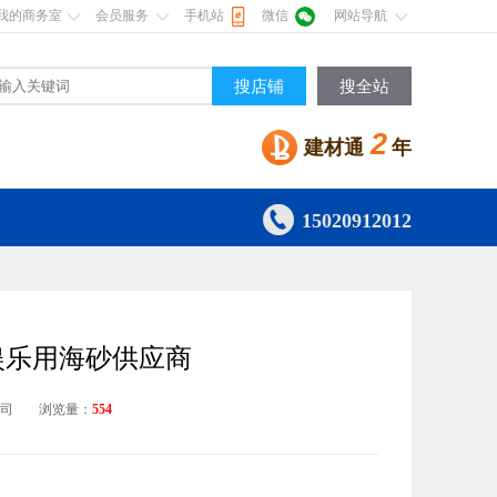
我的商务室
会员服务
手机站
微信
网站导航
搜店铺
搜全站
2
建材通
年

15020912012
娱乐用海砂供应商
公司
浏览量：
554