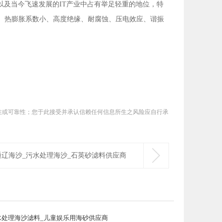
及当今飞速发展的IT产业中占有举足轻重的地位，特
l4）热膨胀系数小、高度绝缘、耐腐蚀、压电效应、谐振
性或可靠性；您于此接受并承认信赖任何信息所生之风险应自行承
。

通辽海沙_污水处理海沙_石英砂滤料供应商
水处理海沙滤料_儿童娱乐用海砂供应商